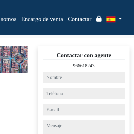
 somos
Encargo de venta
Contactar
Contactar con agente
966618243
nombre
teléfono
e-mail
mensaje