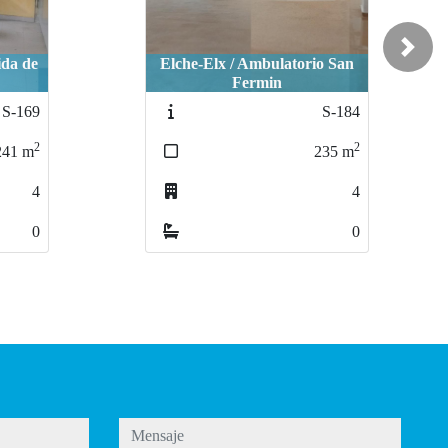
Next
che-Elx / Ambulatorio San
lche-Elx / Ambulatorio San
Fermin
Fermin
Elche-Elx / Sect
S-184
S-184
2
2
235
235
m
m
4
4
0
0
mensaje