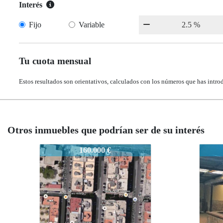
Interés
Fijo
Variable
Tu cuota mensual
Estos resultados son orientativos, calculados con los números que has intro
Otros inmuebles que podrían ser de su interés
L-256
L-256
0.000 €
64.000 €
64.000 €