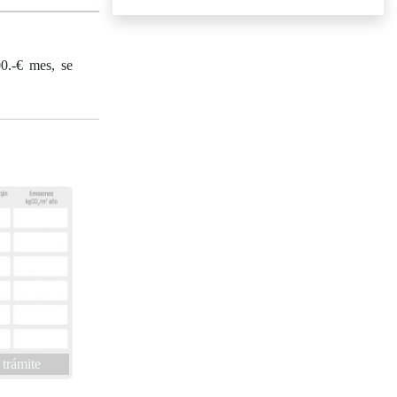
00.-€ mes, se
 trámite