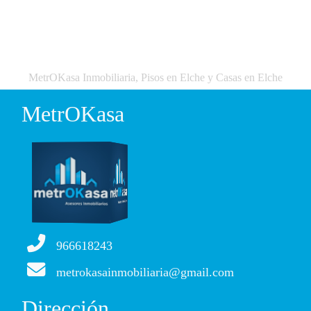
MetrOKasa Inmobiliaria, Pisos en Elche y Casas en Elche
MetrOKasa
966618243
metrokasainmobiliaria@gmail.com
Dirección